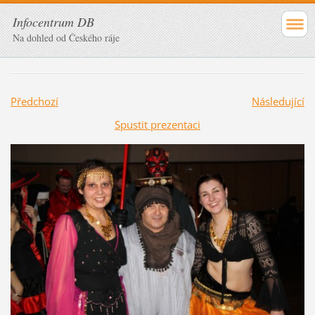
Infocentrum DB
Na dohled od Českého ráje
Předchozí
Následující
Spustit prezentaci