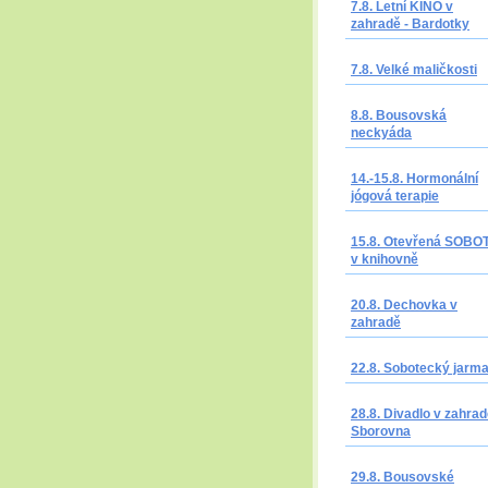
7.8. Letní KINO v
zahradě - Bardotky
7.8. Velké maličkosti
8.8. Bousovská
neckyáda
14.-15.8. Hormonální
jógová terapie
15.8. Otevřená SOBO
v knihovně
20.8. Dechovka v
zahradě
22.8. Sobotecký jarm
28.8. Divadlo v zahrad
Sborovna
29.8. Bousovské