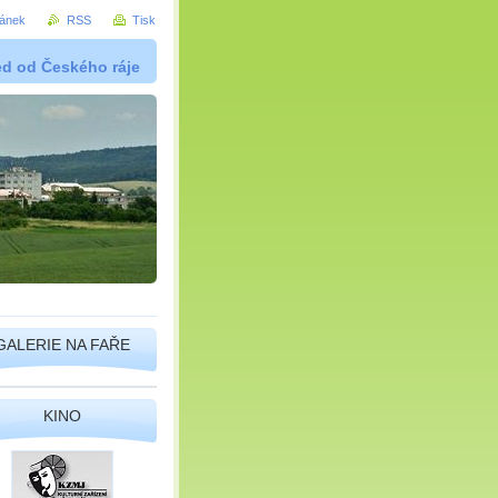
ránek
RSS
Tisk
ed od Českého ráje
GALERIE NA FAŘE
KINO