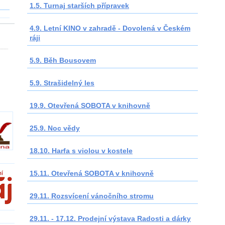
1.5. Turnaj starších přípravek
4.9. Letní KINO v zahradě - Dovolená v Českém
ráji
___
5.9. Běh Bousovem
5.9. Strašidelný les
19.9. Otevřená SOBOTA v knihovně
25.9. Noc vědy
18.10. Harfa s violou v kostele
15.11. Otevřená SOBOTA v knihovně
29.11. Rozsvícení vánočního stromu
29.11. - 17.12. Prodejní výstava Radosti a dárky