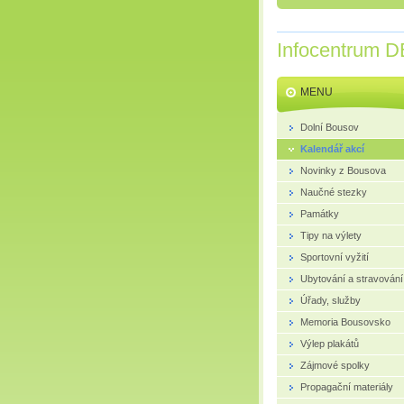
Infocentrum D
MENU
Dolní Bousov
Kalendář akcí
Novinky z Bousova
Naučné stezky
Památky
Tipy na výlety
Sportovní vyžití
Ubytování a stravování
Úřady, služby
Memoria Bousovsko
Výlep plakátů
Zájmové spolky
Propagační materiály