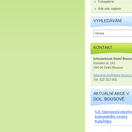
Fotogalerie
Kde nás najdete
VYHLEDÁVÁNÍ
KONTAKT
Infocentrum Dolní Bous
Kostelní ul. 141
294 04 Dolní Bousov
infocent
rum@doln
i-bousov
Tel. 322 312 001
AKTUÁLNÍ AKCE V
DOL. BOUSOVĚ
5.8. Slavnostní otevře
komunitního centra
Kateřinka