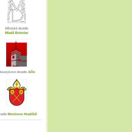
Městské divadlo
Mladá Boleslav
asarykovo divadlo
Jičín
vadlo
Mnichovo Hradiště