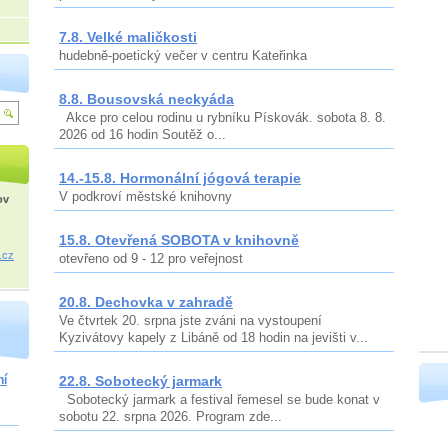
7.8. Velké maličkosti
hudebně-poetický večer v centru Kateřinka
8.8. Bousovská neckyáda
Akce pro celou rodinu u rybníku Pískovák. sobota 8. 8.
2026 od 16 hodin Soutěž o...
14.-15.8. Hormonální jógová terapie
V podkroví městské knihovny
ov
15.8. Otevřená SOBOTA v knihovně
.cz
otevřeno od 9 - 12 pro veřejnost
20.8. Dechovka v zahradě
Ve čtvrtek 20. srpna jste zváni na vystoupení
Kyzivátovy kapely z Libáně od 18 hodin na jevišti v...
ní
22.8. Sobotecký jarmark
Sobotecký jarmark a festival řemesel se bude konat v
sobotu 22. srpna 2026. Program zde...