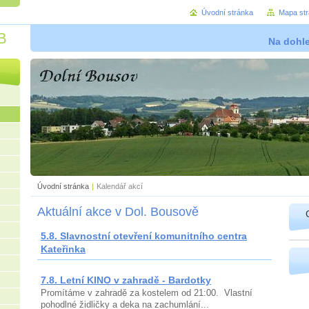
Úvodní stránka
Mapa st
B
Na dohl
Úvodní stránka
|
Kalendář akcí
Aktuální akce v Dol. Bousově
5.8. Slavnostní otevření komunitního centra
Kateřinka
7.8. Letní KINO v zahradě - Bardotky
Promítáme v zahradě za kostelem od 21:00. Vlastní
pohodlné židličky a deka na zachumlání...