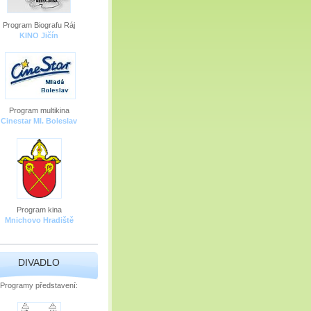
Program Biografu Ráj
KINO Jičín
Program multikina
Cinestar Ml. Boleslav
Program kina
Mnichovo Hradiště
DIVADLO
Programy představení: