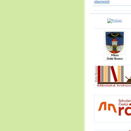
slavnosti
_____________________