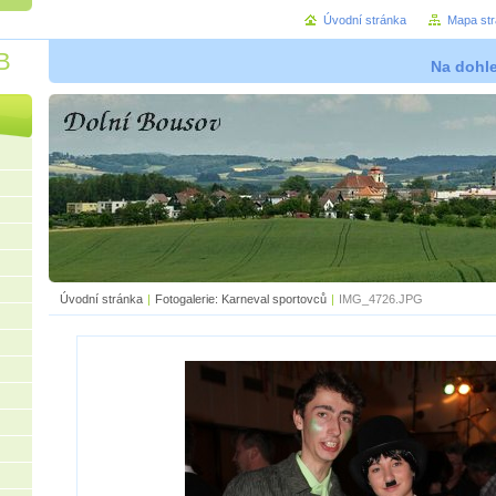
Úvodní stránka
Mapa st
B
Na dohl
Úvodní stránka
|
Fotogalerie: Karneval sportovců
|
IMG_4726.JPG