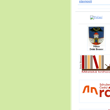
slavnosti
_____________________