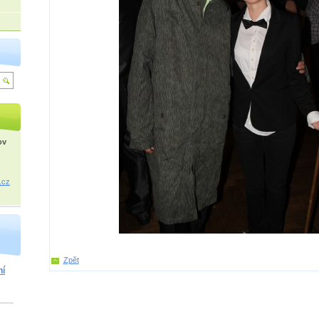
ov
.cz
Zpět
ní