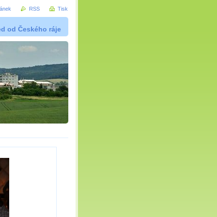
ránek
RSS
Tisk
ed od Českého ráje