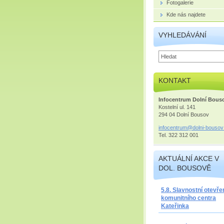
Fotogalerie
Kde nás najdete
VYHLEDÁVÁNÍ
KONTAKT
Infocentrum Dolní Bous
Kostelní ul. 141
294 04 Dolní Bousov
infocent
rum@doln
i-bousov
Tel. 322 312 001
AKTUÁLNÍ AKCE V
DOL. BOUSOVĚ
5.8. Slavnostní otevře
komunitního centra
Kateřinka