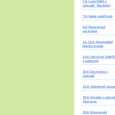
7.8. Letní KINO v
zahradě - Bardotky
7.8. Velké maličkosti
8.8. Bousovská
neckyáda
14.-15.8. Hormonální
jógová terapie
15.8. Otevřená SOBO
v knihovně
20.8. Dechovka v
zahradě
22.8. Sobotecký jarm
28.8. Divadlo v zahrad
Sborovna
29.8. Bousovské