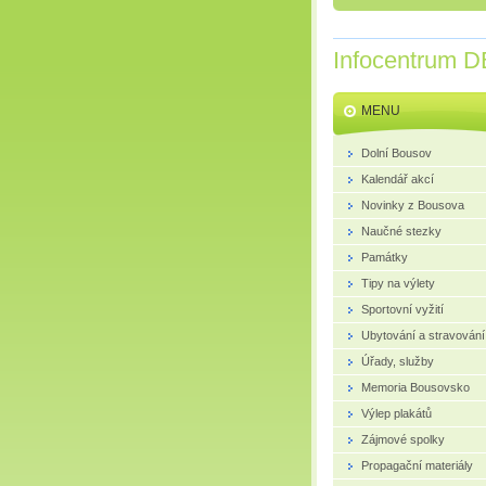
Infocentrum D
MENU
Dolní Bousov
Kalendář akcí
Novinky z Bousova
Naučné stezky
Památky
Tipy na výlety
Sportovní vyžití
Ubytování a stravování
Úřady, služby
Memoria Bousovsko
Výlep plakátů
Zájmové spolky
Propagační materiály