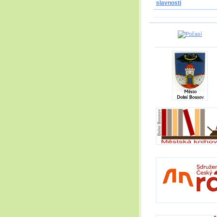
slavnosti
_____________________