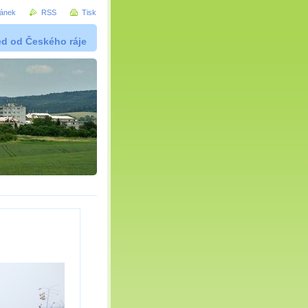
ránek
RSS
Tisk
ed od Českého ráje