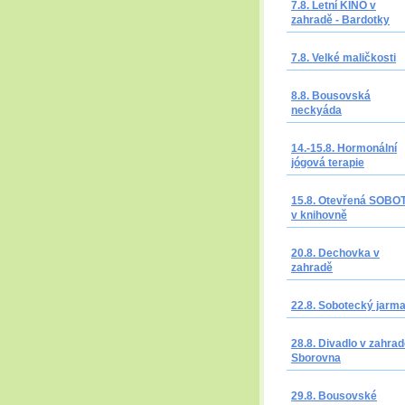
7.8. Letní KINO v
zahradě - Bardotky
7.8. Velké maličkosti
8.8. Bousovská
neckyáda
14.-15.8. Hormonální
jógová terapie
15.8. Otevřená SOBO
v knihovně
20.8. Dechovka v
zahradě
22.8. Sobotecký jarm
28.8. Divadlo v zahrad
Sborovna
29.8. Bousovské