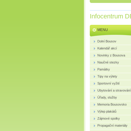
Infocentrum D
MENU
Dolní Bousov
Kalendář akcí
Novinky z Bousova
Naučné stezky
Památky
Tipy na výlety
Sportovní vyžití
Ubytování a stravování
Úřady, služby
Memoria Bousovsko
Výlep plakátů
Zájmové spolky
Propagační materiály