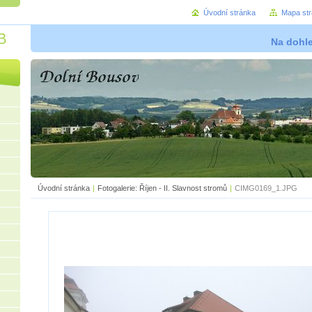
Úvodní stránka
Mapa st
B
Na dohl
Úvodní stránka
|
Fotogalerie: Říjen - II. Slavnost stromů
|
CIMG0169_1.JPG