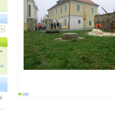
ov
.cz
Zpět
ní