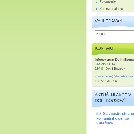
Fotogalerie
Kde nás najdete
VYHLEDÁVÁNÍ
KONTAKT
Infocentrum Dolní Bous
Kostelní ul. 141
294 04 Dolní Bousov
infocent
rum@doln
i-bousov
Tel. 322 312 001
AKTUÁLNÍ AKCE V
DOL. BOUSOVĚ
5.8. Slavnostní otevře
komunitního centra
Kateřinka