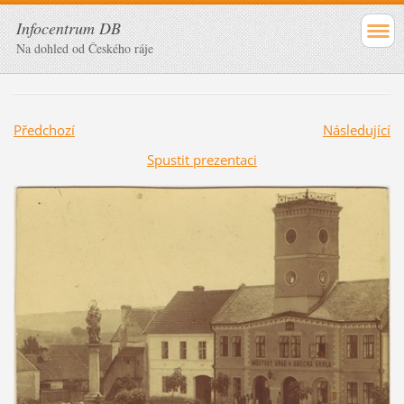
Infocentrum DB
Na dohled od Českého ráje
Předchozí
Následující
Spustit prezentaci