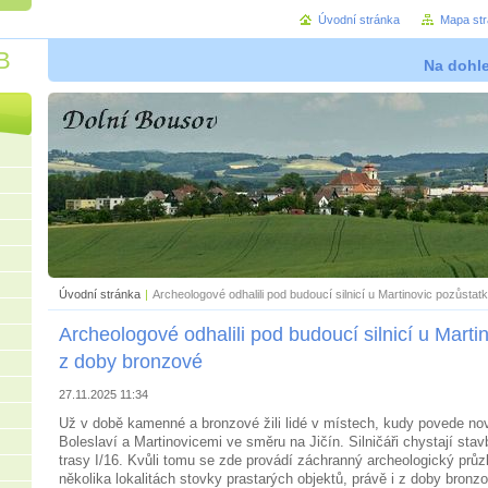
Úvodní stránka
Mapa st
B
Na dohl
Úvodní stránka
|
Archeologové odhalili pod budoucí silnicí u Martinovic pozůsta
Archeologové odhalili pod budoucí silnicí u Marti
z doby bronzové
27.11.2025 11:34
Už v době kamenné a bronzové žili lidé v místech, kudy povede no
Boleslaví a Martinovicemi ve směru na Jičín. Silničáři chystají stav
trasy I/16. Kvůli tomu se zde provádí záchranný archeologický průz
několika lokalitách stovky prastarých objektů, právě i z doby bron