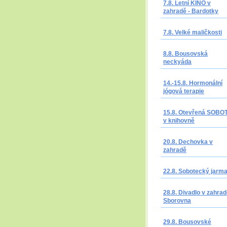
7.8. Letní KINO v
zahradě - Bardotky
7.8. Velké maličkosti
8.8. Bousovská
neckyáda
14.-15.8. Hormonální
jógová terapie
15.8. Otevřená SOBO
v knihovně
20.8. Dechovka v
zahradě
22.8. Sobotecký jarm
28.8. Divadlo v zahrad
Sborovna
29.8. Bousovské