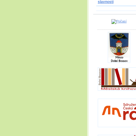
slavnosti
_____________________