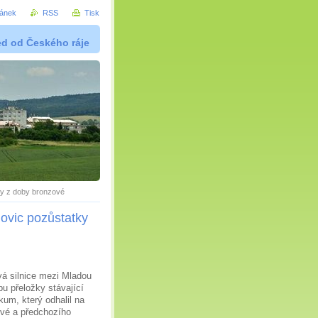
ránek
RSS
Tisk
ed od Českého ráje
tky z doby bronzové
novic pozůstatky
vá silnice mezi Mladou
bu přeložky stávající
kum, který odhalil na
zové a předchozího