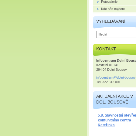
Fotogalerie
Kde nás najdete
VYHLEDÁVÁNÍ
KONTAKT
Infocentrum Dolní Bous
Kostelní ul. 141
294 04 Dolní Bousov
infocent
rum@doln
i-bousov
Tel. 322 312 001
AKTUÁLNÍ AKCE V
DOL. BOUSOVĚ
5.8. Slavnostní otevře
komunitního centra
Kateřinka