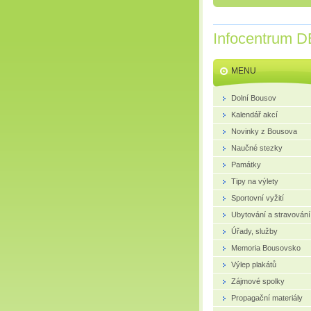
Infocentrum D
MENU
Dolní Bousov
Kalendář akcí
Novinky z Bousova
Naučné stezky
Památky
Tipy na výlety
Sportovní vyžití
Ubytování a stravování
Úřady, služby
Memoria Bousovsko
Výlep plakátů
Zájmové spolky
Propagační materiály