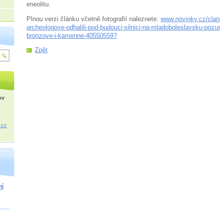
eneolitu.
Plnou verzi článku včetně fotografií naleznete:
www.novinky.cz/clan
archeologove-odhalili-pod-budouci-silnici-na-mladoboleslavsku-pozu
bronzove-i-kamenne-40550559?
Zpět
ov
.cz
ní