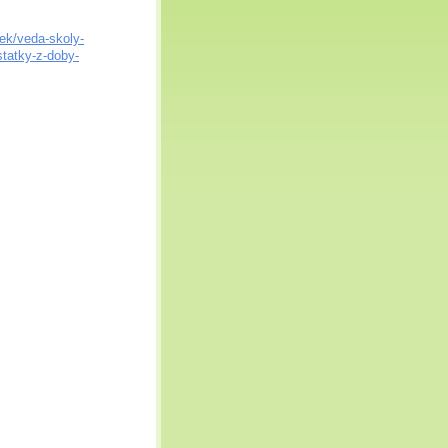
ek/veda-skoly-
statky-z-doby-