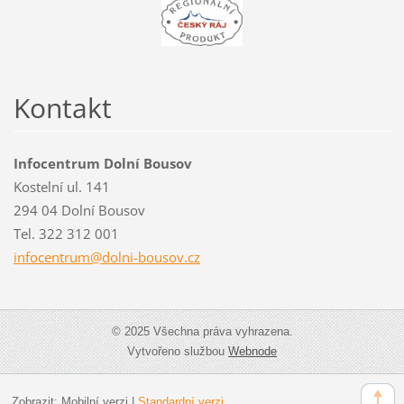
Kontakt
Infocentrum Dolní Bousov
Kostelní ul. 141
294 04 Dolní Bousov
Tel. 322 312 001
infocent
rum@doln
i-bousov
.cz
© 2025 Všechna práva vyhrazena.
Vytvořeno službou
Webnode
Zobrazit:
Mobilní verzi
|
Standardní verzi