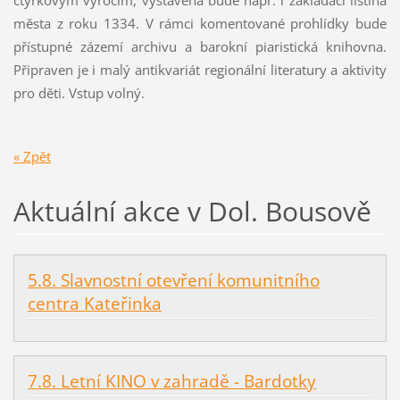
čtyřkovým výročím, vystavena bude např. i zakládací listina
města z roku 1334. V rámci komentované prohlídky bude
přístupné zázemí archivu a barokní piaristická knihovna.
Připraven je i malý antikvariát regionální literatury a aktivity
pro děti. Vstup volný.
« Zpět
Aktuální akce v Dol. Bousově
5.8. Slavnostní otevření komunitního
centra Kateřinka
7.8. Letní KINO v zahradě - Bardotky