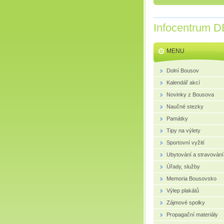
Infocentrum D
MENU
Dolní Bousov
Kalendář akcí
Novinky z Bousova
Naučné stezky
Památky
Tipy na výlety
Sportovní vyžití
Ubytování a stravování
Úřady, služby
Memoria Bousovsko
Výlep plakátů
Zájmové spolky
Propagační materiály