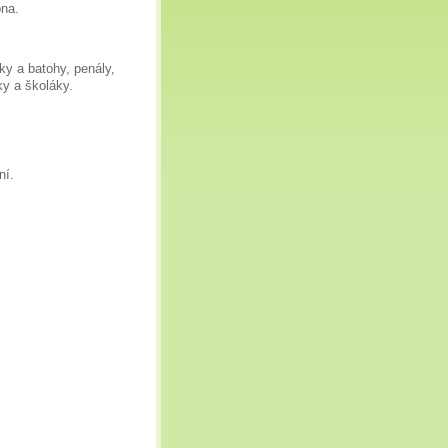
pna.
ky a batohy, penály,
ky a školáky.
ní.