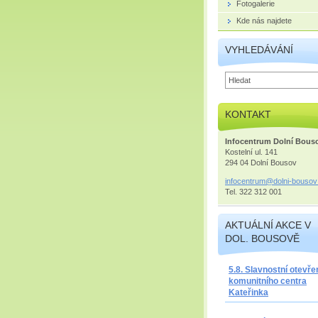
Fotogalerie
Kde nás najdete
VYHLEDÁVÁNÍ
KONTAKT
Infocentrum Dolní Bous
Kostelní ul. 141
294 04 Dolní Bousov
infocent
rum@doln
i-bousov
Tel. 322 312 001
AKTUÁLNÍ AKCE V
DOL. BOUSOVĚ
5.8. Slavnostní otevře
komunitního centra
Kateřinka