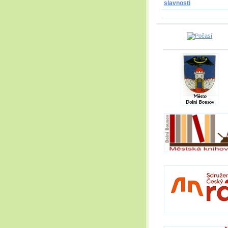
slavnosti
_____________________