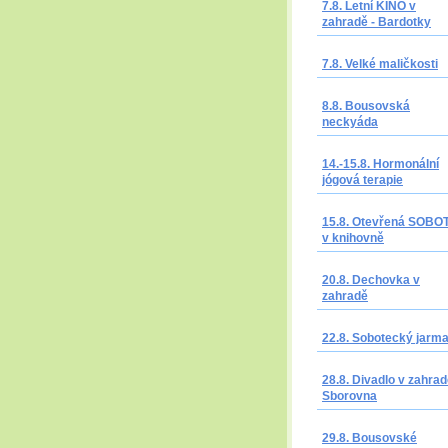
7.8. Letní KINO v
zahradě - Bardotky
7.8. Velké maličkosti
8.8. Bousovská
neckyáda
14.-15.8. Hormonální
jógová terapie
15.8. Otevřená SOBO
v knihovně
20.8. Dechovka v
zahradě
22.8. Sobotecký jarm
28.8. Divadlo v zahrad
Sborovna
29.8. Bousovské