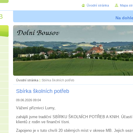
Úvodní stránka
Mapa st
B
Na dohl
Úvodní stránka
|
Sbírka školních potřeb
Sbírka školních potřeb
09.06.2026 09:04
Vážení příznivci Lumy,
zahájili jsme tradiční SBÍRKU ŠKOLNÍCH POTŘEB A KNIH. Účastí p
klientů z rodin ve finanční tísni.
Zapojeno je v tuto chvíli 20 sběrných míst v okrese MB. Jejich sez