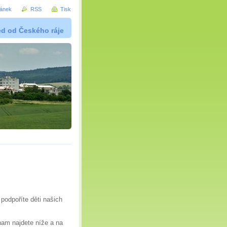
ránek
RSS
Tisk
ed od Českého ráje
odpoříte děti našich
nam najdete níže a na