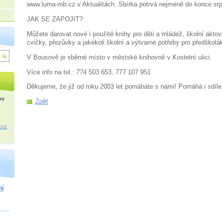
www.luma-mb.cz v Aktualitách. Sbírka potrvá nejméně do konce sr
JAK SE ZAPOJIT?
Můžete darovat nové i použité knihy pro děti a mládež, školní aktov
cvičky, přezůvky a jakékoli školní a výtvarné potřeby pro předškolá
V Bousově je sběrné místo v městské knihovně v Kostelní ulici.
Více info na tel.: 774 503 653, 777 107 951
Děkujeme, že již od roku 2003 let pomáháte s námi! Pomáhá i sdíle
ov
Zpět
.cz
ní