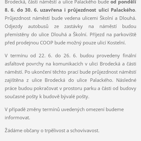
Brodecká, části náměstí a ulice Palackého bude
od pondělí
8. 6. do 30. 6. uzavřena i průjezdnost ulicí Palackého
.
Průjezdnost náměstí bude vedena ulicemi Školní a Dlouhá.
Odjezdy autobusů ze zastávky na náměstí budou
přemístěny do ulice Dlouhá a Školní. Příjezd na parkoviště
před prodejnou COOP bude možný pouze ulicí Kostelní.
V termínu od 22. 6. do 26. 6. budou provedeny finální
asfaltové povrchy na komunikacích v ulici Brodecká a části
náměstí. Po ukončení těchto prací bude průjezdnost náměstí
zajištěna z ulice Brodecká do ulice Palackého. Následné
práce budou pokračovat v prostoru parku a části od budovy
současné pošty k budově bývalé pošty.
V případě změny termínů uvedených omezení budeme
informovat.
Žádáme občany o trpělivost a schovívavost.