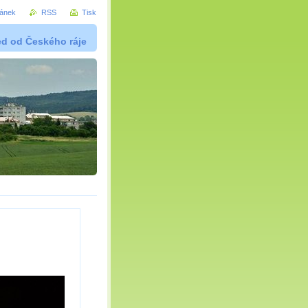
ránek
RSS
Tisk
ed od Českého ráje