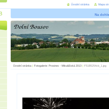
Úvodní stránka
Mapa st
B
Na dohl
Úvodní stránka
|
Fotogalerie: Prosinec - Mikulášská 2013
|
F51B5254cb_1.jpg