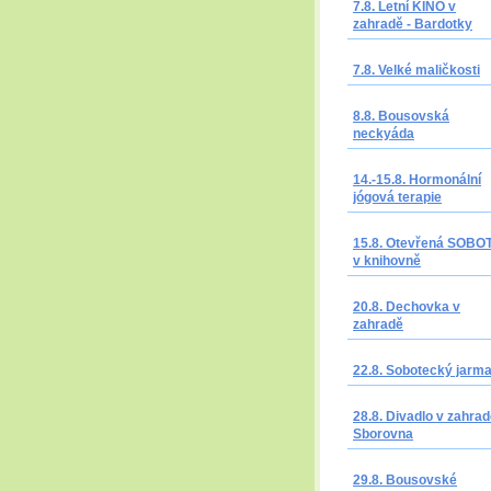
7.8. Letní KINO v
zahradě - Bardotky
7.8. Velké maličkosti
8.8. Bousovská
neckyáda
14.-15.8. Hormonální
jógová terapie
15.8. Otevřená SOBO
v knihovně
20.8. Dechovka v
zahradě
22.8. Sobotecký jarm
28.8. Divadlo v zahrad
Sborovna
29.8. Bousovské