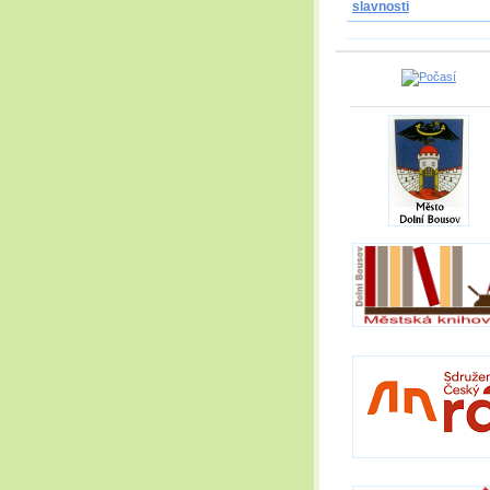
slavnosti
_____________________