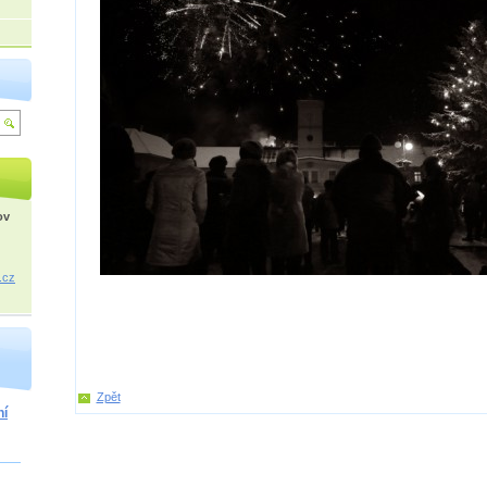
ov
.cz
Zpět
ní