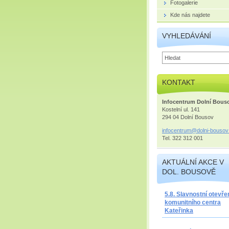
Fotogalerie
Kde nás najdete
VYHLEDÁVÁNÍ
KONTAKT
Infocentrum Dolní Bous
Kostelní ul. 141
294 04 Dolní Bousov
infocent
rum@doln
i-bousov
Tel. 322 312 001
AKTUÁLNÍ AKCE V
DOL. BOUSOVĚ
5.8. Slavnostní otevře
komunitního centra
Kateřinka