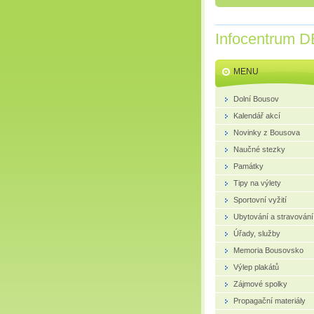
Infocentrum D
MENU
Dolní Bousov
Kalendář akcí
Novinky z Bousova
Naučné stezky
Památky
Tipy na výlety
Sportovní vyžití
Ubytování a stravování
Úřady, služby
Memoria Bousovsko
Výlep plakátů
Zájmové spolky
Propagační materiály