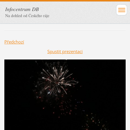
Infocentrum DB
Na dohled od Českého ráje
Předchozí
Spustit prezentaci