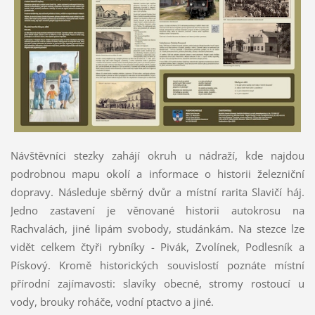
Návštěvníci stezky zahájí okruh u nádraží, kde najdou
podrobnou mapu okolí a informace o historii železniční
dopravy. Následuje sběrný dvůr a místní rarita Slavičí háj.
Jedno zastavení je věnované historii autokrosu na
Rachvalách, jiné lipám svobody, studánkám. Na stezce lze
vidět celkem čtyři rybníky - Pivák, Zvolínek, Podlesník a
Pískový. Kromě historických souvislostí poznáte místní
přírodní zajímavosti: slavíky obecné, stromy rostoucí u
vody, brouky roháče, vodní ptactvo a jiné.