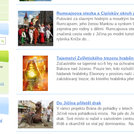
Rumcajsova stezka a Cipískův okruh 
Putování za slavným hodným a moudrým l
Rumcajsem, jeho ženou Mankou a synkem C
zejména pro rodiny s dětmi. Rumcajsova st
značená cesta vede z Jičína po modré turis
rybníka Kníže do...
Tajemství Zvířetického trezoru hrabě
Zúčastněte se tajemné sci-fi hry na úchvatné
ov
Bakova nad Jizerou. Pouze ten, kdo rozlušt
hádanek hraběnky Eleonory v prostoru naší z
zakódovaný trezor, do kterého hraběnka přem
.cz
Do Jičína přiletěl drak
V rámci projektu Brána do pohádky v letech 
Jičíně nová pohádková místa. Na jaře do Jičí
drak. Své místo si našel v samotném centr
ní
třídě a okamžitě se stal její dominantou. Na.