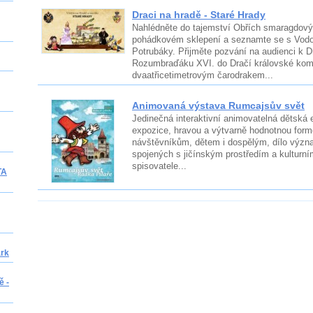
Draci na hradě - Staré Hrady
Nahlédněte do tajemství Obřích smaragdový
pohádkovém sklepení a seznamte se s Vodo
Potrubáky. Přijměte pozvání na audienci k D
Rozumbraďáku XVI. do Dračí královské kom
dvaatřicetimetrovým čarodrakem...
Animovaná výstava Rumcajsův svět
Jedinečná interaktivní animovatelná dětská 
expozice, hravou a výtvarně hodnotnou formou
návštěvníkům, dětem i dospělým, dílo výz
spojených s jičínským prostředím a kulturní
spisovatele...
TA
ark
ě -