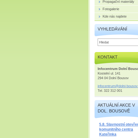
Propagační materiály
Fotogalerie
Kde nás najdete
VYHLEDÁVÁNÍ
KONTAKT
Infocentrum Dolní Bous
Kostelní ul. 141
294 04 Dolní Bousov
infocent
rum@doln
i-bousov
Tel. 322 312 001
AKTUÁLNÍ AKCE V
DOL. BOUSOVĚ
5.8. Slavnostní otevře
komunitního centra
Kateřinka