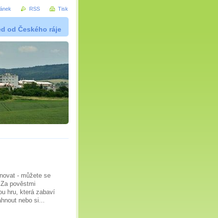
ránek
RSS
Tisk
ed od Českého ráje
ánovat - můžete se
 "Za pověstmi
u hru, která zabaví
áhnout nebo si...