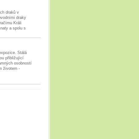
ch draků v
vodními draky
račímu Králi
naty a spolu s
expozice. Stálá
 přibližující
namných osobností
m životem -