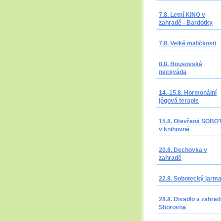
7.8. Letní KINO v
zahradě - Bardotky
7.8. Velké maličkosti
8.8. Bousovská
neckyáda
14.-15.8. Hormonální
jógová terapie
15.8. Otevřená SOBO
v knihovně
20.8. Dechovka v
zahradě
22.8. Sobotecký jarm
28.8. Divadlo v zahrad
Sborovna