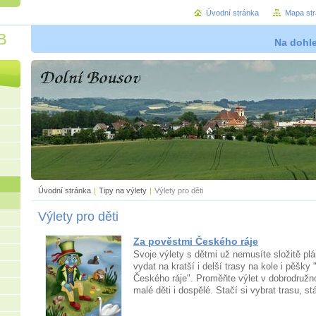
Úvodní stránka
Mapa st
B
Na dohl
Úvodní stránka
|
Tipy na výlety
|
Výlety pro děti
Výlety pro děti
Za pověstmi Českého ráje
Svoje výlety s dětmi už nemusíte složitě pl
vydat na kratší i delší trasy na kole i pěšky
Českého ráje". Proměňte výlet v dobrodružno
malé děti i dospělé. Stačí si vybrat trasu, st