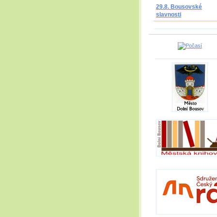
29.8. Bousovské
slavnosti
_____________________