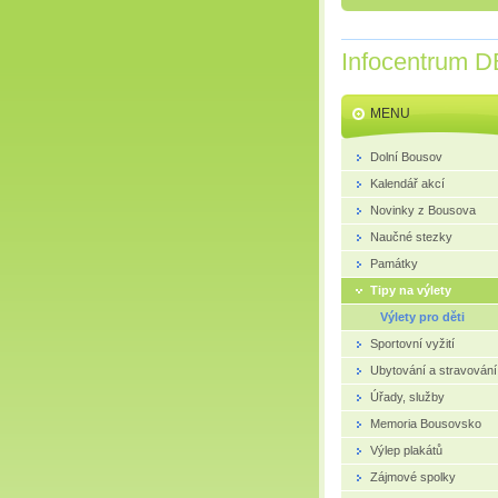
Infocentrum D
MENU
Dolní Bousov
Kalendář akcí
Novinky z Bousova
Naučné stezky
Památky
Tipy na výlety
Výlety pro děti
Sportovní vyžití
Ubytování a stravování
Úřady, služby
Memoria Bousovsko
Výlep plakátů
Zájmové spolky