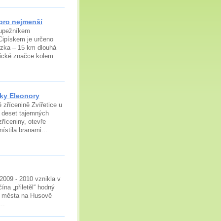
pro nejmenší
oupežníkem
ipískem je určeno
ezka – 15 km dlouhá
tické značce kolem
nky Eleonory
 zřícenině Zvířetice u
í deset tajemných
říceniny, otevře
ístila branami...
2009 - 2010 vznikla v
na „přiletěl“ hodný
u města na Husově
..