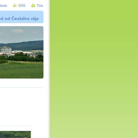
ránek
RSS
Tisk
ed od Českého ráje