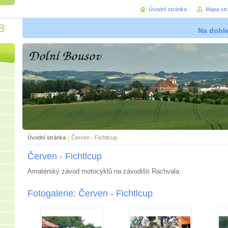
Úvodní stránka
Mapa st
B
Na dohl
Úvodní stránka
|
Červen - Fichtlcup
Červen - Fichtlcup
Amatérský závod motocyklů na závodišti Rachvala.
Fotogalerie: Červen - Fichtlcup