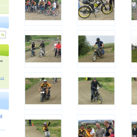
ov
.cz
ní