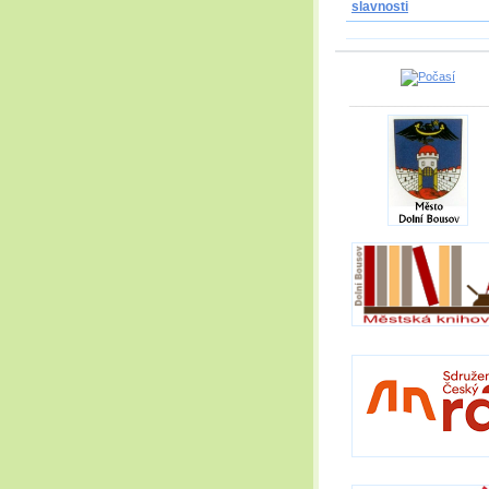
slavnosti
_____________________