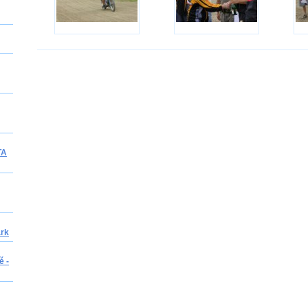
TA
ark
ě -