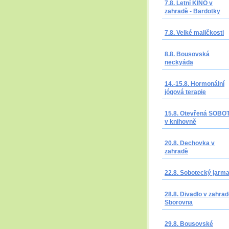
7.8. Letní KINO v
zahradě - Bardotky
7.8. Velké maličkosti
8.8. Bousovská
neckyáda
14.-15.8. Hormonální
jógová terapie
15.8. Otevřená SOBO
v knihovně
20.8. Dechovka v
zahradě
22.8. Sobotecký jarm
28.8. Divadlo v zahrad
Sborovna
29.8. Bousovské