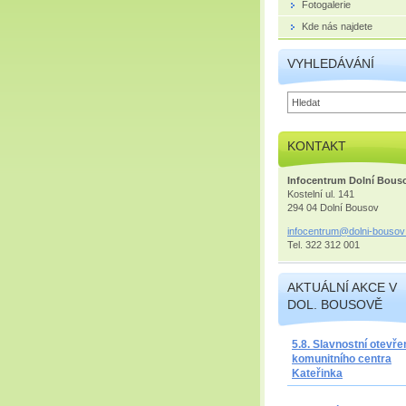
Fotogalerie
Kde nás najdete
VYHLEDÁVÁNÍ
KONTAKT
Infocentrum Dolní Bous
Kostelní ul. 141
294 04 Dolní Bousov
infocent
rum@doln
i-bousov
Tel. 322 312 001
AKTUÁLNÍ AKCE V
DOL. BOUSOVĚ
5.8. Slavnostní otevře
komunitního centra
Kateřinka